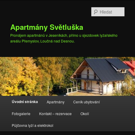
Přejít
Přejít
k
k
Hleda
hlavnímu
obsahu
obsahu
postranního
Apartmány Světluška
webu
panelu
Pronájem apartmánů v Jeseníkách, přímo u sjezdovek lyžařského
areálu Přemyslov, Loučná nad Desnou.
Hlavní
Úvodní stránka
Apartmány
Ceník ubytování
navigační
menu
Fotogalerie
Kontakt – rezervace
Okolí
Půjčovna lyží a elektrokol