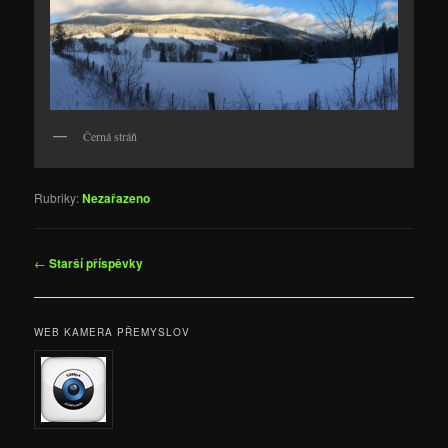
Černá stráň
Rubriky:
Nezařazeno
Navigace
←
Starší příspěvky
pro
příspěvky
WEB KAMERA PŘEMYSLOV