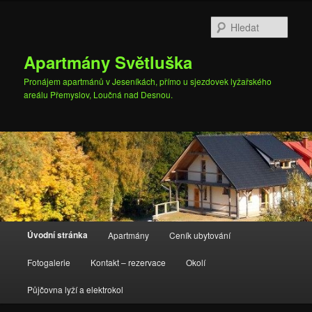
Přejít
Přejít
k
k
Hleda
hlavnímu
obsahu
obsahu
postranního
Apartmány Světluška
webu
panelu
Pronájem apartmánů v Jeseníkách, přímo u sjezdovek lyžařského
areálu Přemyslov, Loučná nad Desnou.
Hlavní
Úvodní stránka
Apartmány
Ceník ubytování
navigační
menu
Fotogalerie
Kontakt – rezervace
Okolí
Půjčovna lyží a elektrokol