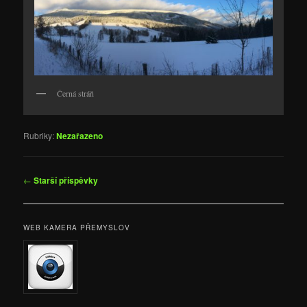
Černá stráň
Rubriky:
Nezařazeno
Navigace
←
Starší příspěvky
pro
příspěvky
WEB KAMERA PŘEMYSLOV